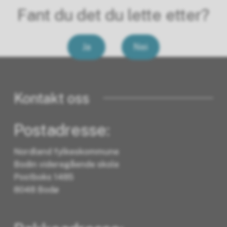
Fant du det du lette etter?
Ja
Nei
Kontakt oss
Postadresse:
Nordland fylkeskommune
Bodin videregående skole
Postboks 1485
8048 Bodø