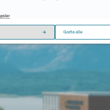
apsler
Godta alle