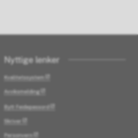
Nyttige lenker
Kvalitetssystem
Avviksmelding
Bytt Feidepassord
Skriver
Personvern