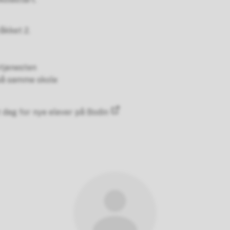
råkket 2.
vtjenesten
 på samme skole
t dag for nye elever på Bodin