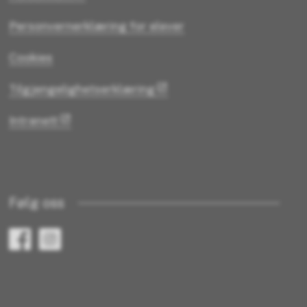
Personvernerklæring for elever
Cookies
Tilgjengelighetserklæring
Intranett
Følg oss