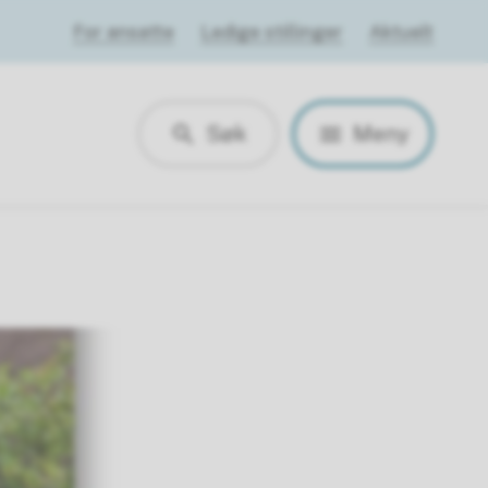
For ansatte
Ledige stillinger
Aktuelt
Søk
Meny