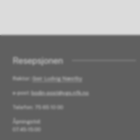
Resepsjonen
Rektor:
Geir Ludvig Næstby
e-post:
bodin-post@vgs.nfk.no
Telefon: 75 65 10 00
Åpningstid:
07.45-15:00