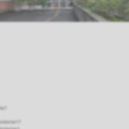
ole?
kolestart?
skolestart.