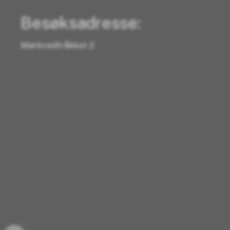
Besøksadresse:
Mørkvedtråkket 2