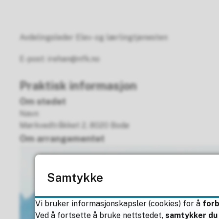
Avdelingsleder Elev- og lærlingtjenesten
E-post: irehan@nfk.no
Praktisk informasjon
Om stedet
Navn
Mørkvedtråkket 2, 8020 Bodø
Om arrangementet
B
i
l
Samtykke
d
e
Vi bruker informasjonskapsler (cookies) for å
for
i
Ved å fortsette å bruke nettstedet,
samtykker du 