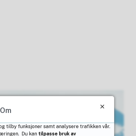
Om
 og tilby funksjoner samt analysere trafikken vår.
klæringen. Du kan
tilpasse bruk av