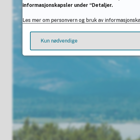
o
informasjonskapsler under “Detaljer.
v
e
Les mer om personvern og bruk av informasjonsk
r
s
i
Kun nødvendige
k
t