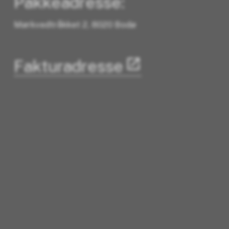
Pakkeadresse:
Mørkvedtråkket 2, 8020 Bodø
Fakturadresse