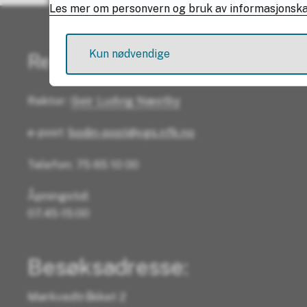
Les mer om personvern og bruk av informasjonsk
Kun nødvendige
Resepsjonen
Rektor:
Geir Ludvig Næstby
e-post:
bodin-post@vgs.nfk.no
Telefon: 75 65 10 00
Åpningstid:
07.45-15:00
Besøksadresse:
Mørkvedtråkket 2