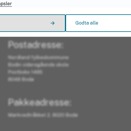
apsler
Godta alle
Kontakt oss
Postadresse:
Nordland fylkeskommune
Bodin videregående skole
Postboks 1485
8048 Bodø
Pakkeadresse:
Mørkvedtråkket 2, 8020 Bodø