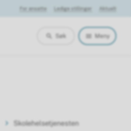
For ansatte
Ledige stillinger
Aktuelt
Søk
Meny
Skolehelsetjenesten