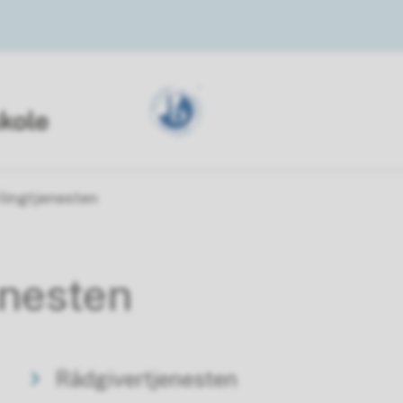
rlingtjenesten
enesten
Rådgivertjenesten