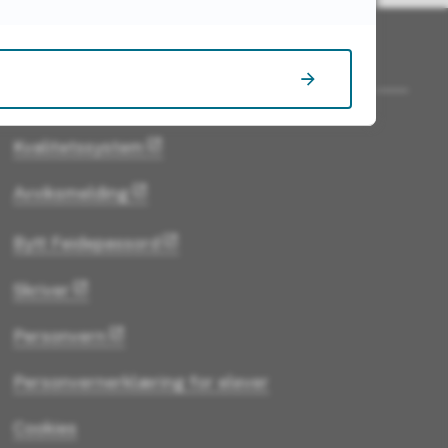
Nyttige lenker
Kvalitetssystem
Avviksmelding
Bytt Feidepassord
Skriver
Personvern
Personvernerklæring for elever
Cookies