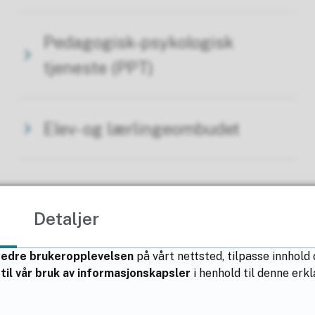
Pedagogisk-psykologisk
tjeneste (PPT)
Elev- og lærlingeombudet
Detaljer
Fant du det du lette etter?
bedre brukeropplevelsen
på vårt nettsted, tilpasse innhold
til vår bruk av informasjonskapsler
i henhold til denne er
Ja
Nei