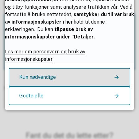
kompetente medarbeidere og tydelig lederskap.
og tilby funksjoner samt analysere trafikken vår. Ved å
fortsette å bruke nettstedet,
samtykker du til vår bruk
av informasjonskapsler
i henhold til denne
Hvis du lurer på hvordan hverdagen hos oss ser
erklæringen. Du kan
tilpasse bruk av
ut, så legger vi stadig ut hverdagsglimt på våre
informasjonskapsler under “Detaljer.
sosiale kanaler.
Les mer om personvern og bruk av
Sjekk oss ut på
Facebook
og
Instagram
informasjonskapsler
Kun nødvendige
Sist endret
04.08.2026 10.47
Godta alle
Fant du det du lette etter?