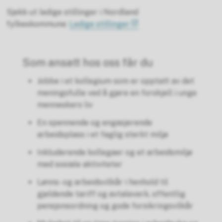
Sjekk ut ledige stillinger i Nordland
fylkeskommune:
Ledige stillinger
Som ansatt hos oss får du
Jobbe i et kollegium som er opptatt av det
meningsfulle ved å gjøre en forskjell i unge
menneskers liv
En spennende og engasjerende
arbeidsplass i et faglig sterkt miljø
Inkluderende kollegaer og et arbeidsmiljø
med sosiale aktiviteter
Lønns- og arbeidsvilkår i henhold til
gjeldende tariff og avtaleverk, offentlig
pensjonsordning og gode forsikringsvilkår