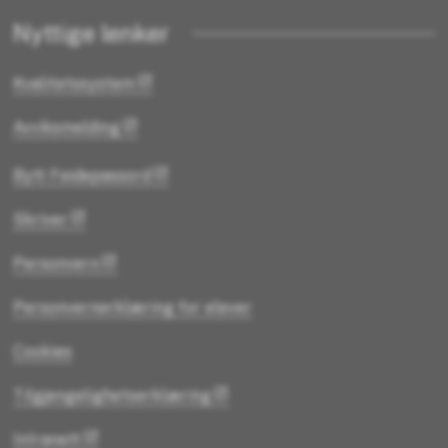
Nyttige lenker
Kvalitetssystem
Avviksmelding
Bytt Feidepassord
Skriver
Personvern
Personvernerklæring for elever
Cookies
Tilgjengelighetserklæring
Intranett