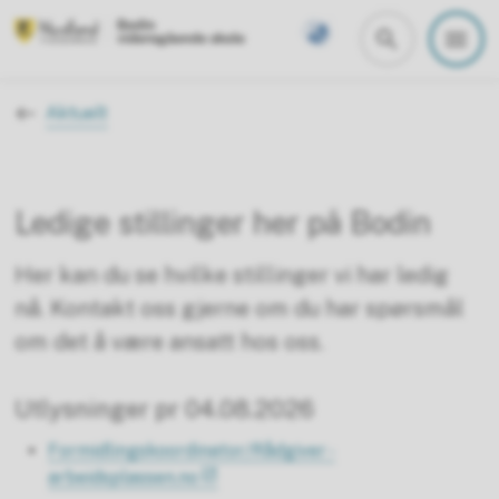
Bodin videregående skole
Du er her:
Aktuelt
Ledige stillinger her på Bodin
Her kan du se hvilke stillinger vi har ledig
nå. Kontakt oss gjerne om du har spørsmål
om det å være ansatt hos oss.
Utlysninger pr 04.08.2026
Formidlingskoordinator/Rådgiver -
arbeidsplassen.no