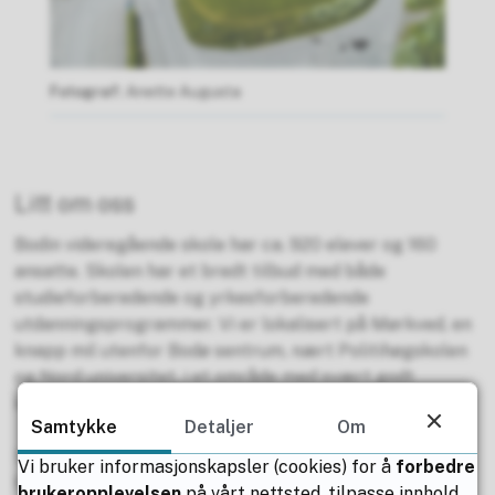
Anette Augusta
Litt om oss
Bodin videregående skole har ca. 920 elever og 160
ansatte. Skolen har et bredt tilbud med både
studieforberedende og yrkesforberedende
utdanningsprogrammer. Vi er lokalisert på Mørkved, en
knapp mil utenfor Bodø sentrum, nært Politihøgskolen
og Nord universitet, i et område med svært godt
kollektivtilbud.
Samtykke
Detaljer
Om
Skolens visjon er LYST til LÆRING for ALLE. Våre
Vi bruker informasjonskapsler (cookies) for å
forbedre
hovedmål er høy kvalitet på opplæringen, meget
brukeropplevelsen
på vårt nettsted, tilpasse innhold