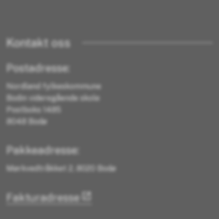
Kontakt oss
Postadresse:
Nordland fylkeskommune
Bodin videregående skole
Postboks 1485
8048 Bodø
Pakkeadresse:
Mørkvedtråkket 2, 8020 Bodø
Fakturadresse