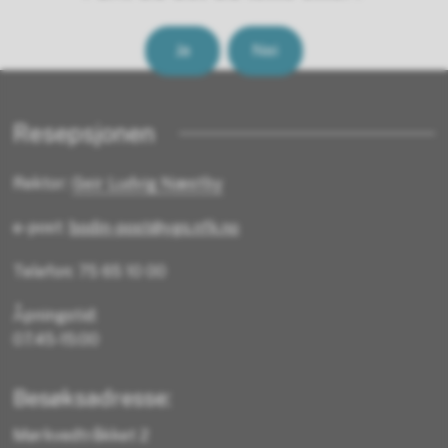
Ja
Nei
Resepsjonen
Rektor:
Geir Ludvig Næstby
e-post:
bodin-post@vgs.nfk.no
Telefon: 75 65 10 00
Åpningstid:
07.45-15:00
Besøksadresse:
Mørkvedtråkket 2