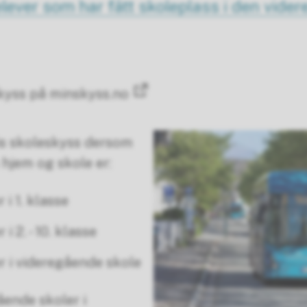
elever som har fått skoleplass i den vide
kyss på minskyss.no
tis skoleskyss dersom
hjem og skole er:
 i 1. klasse
i 2. - 10. klasse
r i videregående skole
ående skoler i