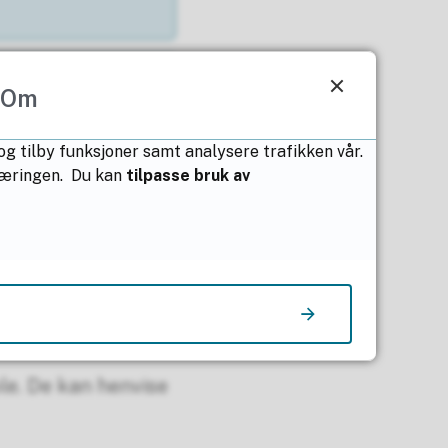
Om
 og tilby funksjoner samt analysere trafikken vår.
klæringen. Du kan
tilpasse bruk av
unnskolen og den
le. De kan henvise