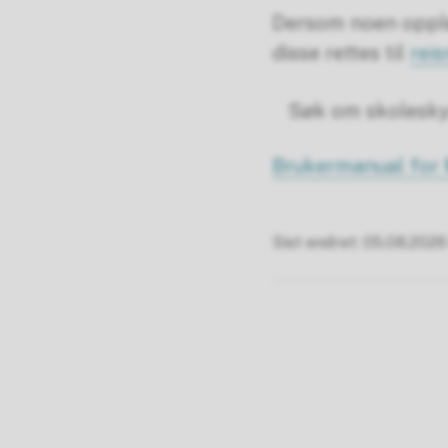
Dersom noen opple
disse rettes til
rei
Søk om skolesk
Brukermanual for
Sist endret
05.08.2026