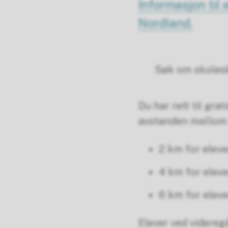
Informasjon til 
Nordland.
Søk om skoles
Du har rett til gra
avstanden mellom 
2 km for elever
4 km for elever 
6 km for eleve
Elever ved videreg