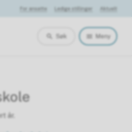
For ansatte
Ledige stillinger
Aktuelt
Søk
Meny
skole
t år.