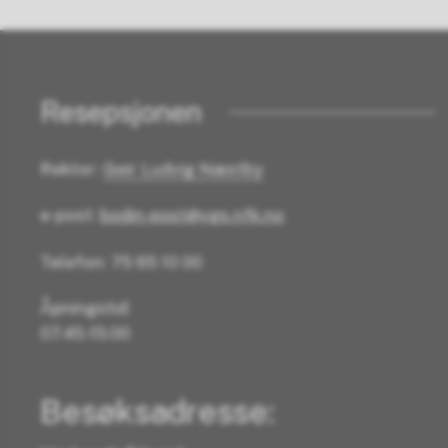
Resepsjonen
Rektor:
Geir Ludvig Næstby
e-post:
bodin-post@vgs.nfk.no
Telefon: 75 65 10 00
Åpningstid:
07.45-15:00
Besøksadresse: