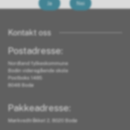
Ja
Nei
Kontakt oss
Postadresse:
Nordland fylkeskommune
Bodin videregående skole
Postboks 1485
8048 Bodø
Pakkeadresse:
Mørkvedtråkket 2, 8020 Bodø