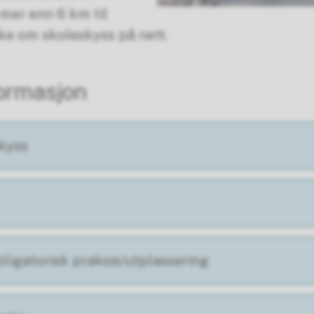
mer enn 6 km til
øke om skoleskyss på nett.
formasjon
skyss
ligatorisk praksis/utplassering