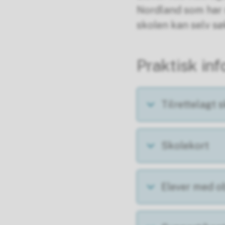
Nordland som har 
skolen kan selv s
Praktisk in
Tilrettelagt 
Skolekort
Elever med ob