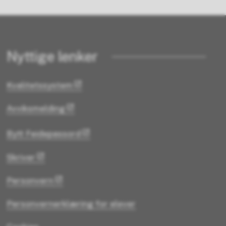
Nyttige lenker
Kvalitetssystem
Avviksmelding
Bytt Feidepassord
Skriver
Personvern
Personvernerklæring for elever