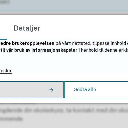
takt
oleskyss utenfor fylket
Detaljer
bedre brukeropplevelsen
på vårt nettsted, tilpasse innhold
til vår bruk av informasjonskapsler
i henhold til denne er
apsler
gt kort
Godta alle
unen som har ansvaret for skyss av elever i gr
n i Nordland.
gående din skoleskyss, ta kontakt med din sko
kommende.