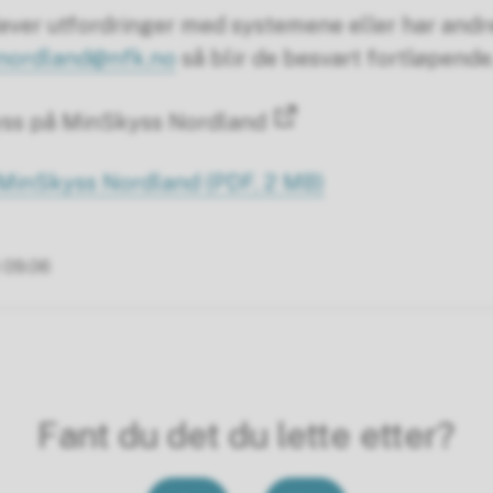
ver utfordringer med systemene eller har andr
snordland@nfk.no
så blir de besvart fortløpende
yss på MinSkyss Nordland
 MinSkyss Nordland
(PDF, 2 MB)
 09.06
Fant du det du lette etter?