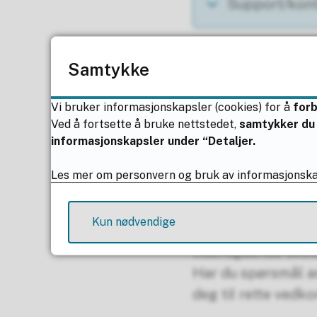
Support/kon
Søknad om sk
Samtykke
Vi bruker informasjonskapsler (cookies) for å
for
Delt bosted
Ved å fortsette å bruke nettstedet,
samtykker du 
informasjonskapsler under “Detaljer.
Les mer om personvern og bruk av informasjonsk
Mistet/ødela
Kun nødvendige
Det er fylkeskomm
videregående skole
Har du spørsmål an
deg til rette ved