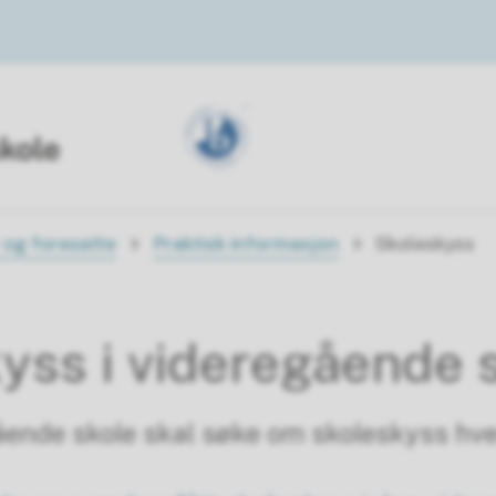
 og foresatte
Praktisk informasjon
Skoleskyss
yss i videregående 
gående skole skal søke om skoleskyss hver