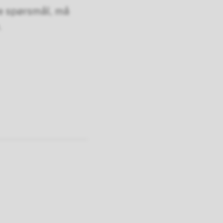
e spørsmål, må
.