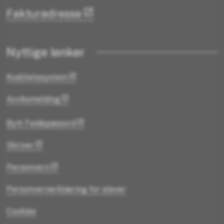
Fakturadresse
Nyttige lenker
Kvalitetssystem
Avviksmelding
Bytt Feidepassord
Skriver
Personvern
Personvernerklæring for elever
Cookies