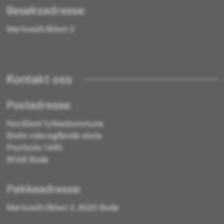
Besøksadresse:
Mørkvedtråkket 2
Kontakt oss
Postadresse:
Nordland fylkeskommune
Bodin videregående skole
Postboks 1485
8048 Bodø
Pakkeadresse:
Mørkvedtråkket 2, 8020 Bodø