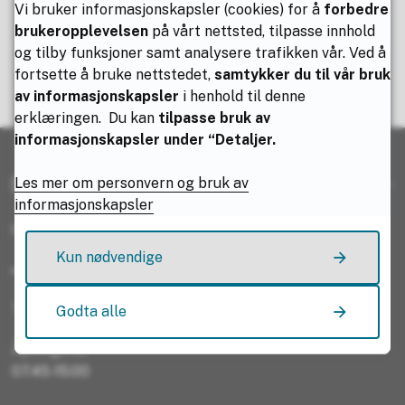
Vi bruker informasjonskapsler (cookies) for å
forbedre
brukeropplevelsen
på vårt nettsted, tilpasse innhold
Fant du det du lette etter?
og tilby funksjoner samt analysere trafikken vår. Ved å
fortsette å bruke nettstedet,
samtykker du til vår bruk
av informasjonskapsler
i henhold til denne
Ja
Nei
erklæringen. Du kan
tilpasse bruk av
informasjonskapsler under “Detaljer.
Resepsjonen
Les mer om personvern og bruk av
informasjonskapsler
Rektor:
Geir Ludvig Næstby
Kun nødvendige
e-post:
bodin-post@vgs.nfk.no
Telefon: 75 65 10 00
Godta alle
Åpningstid:
07.45-15:00