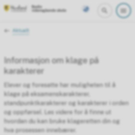
Bodin videregående skole
Du er her:
Aktuelt
Informasjon om klage på
karakterer
Elever og foresatte har muligheten til å
klage på eksamenskarakterer,
standpunktkarakterer og karakterer i orden
og oppførsel. Les videre for å finne ut
hvordan du kan bruke klageretten din og
hva prosessen innebærer.