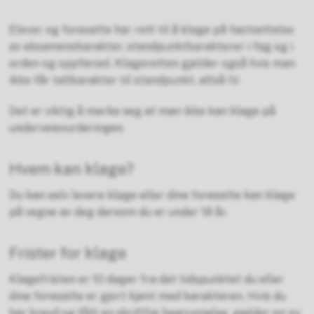
Elever og foresatte har rett til å klage på fastsettelse
av eksamenskarakter, standpunktkarakterer i fag og i
orden og oppførsel. Klageretten gjelder også hvis man
ikke får tallkarakter til standpunkt, altså IV.
Det er viktig å merke seg at man ikke kan klage på
underveisvurderingen.
Hvem kan klage?
Du kan selv levere klage eller dine foresatte kan klage
på vegne av deg dersom du er under 18 år.
Frister for klage
Klagefristen er 10 dager fra det tidspunktet du eller
dine foresatte er gjort kjent med karakteren. Hvis du
har krevd og fått en skriftlig begrunnelse, gjelder en ny