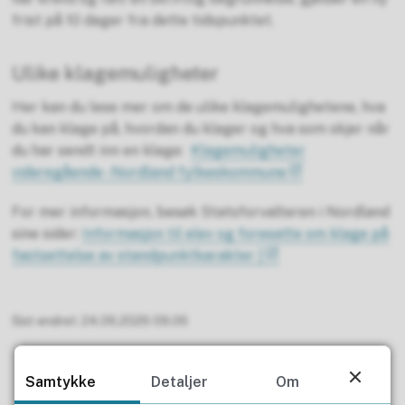
frist på 10 dager fra dette tidspunktet.
Ulike klagemuligheter
Her kan du lese mer om de ulike klagemulighetene, hva
du kan klage på, hvordan du klager og hva som skjer når
du har sendt inn en klage:
Klagemuligheter
videregående - Nordland fylkeskommune
For mer informasjon, besøk Statsforvalteren i Nordland
sine sider:
Informasjon til elev og foresatte om klage på
fastsettelse av standpunktkarakter |
Sist endret
24.06.2026 09.06
Samtykke
Detaljer
Om