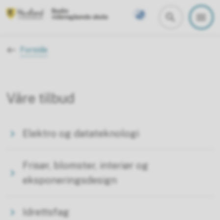
Bodin videregående skole
Du er her:
Forside
Våre tilbud
Elektro og datateknologi
Frisør, blomster, interiør og
eksponeringsdesign
Idrettsfag