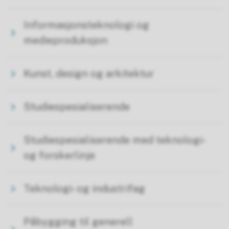
Informasjonsteknologi og
medieproduksjon
Kunst, design og arkitektur
Studiespesialiserende
Studiespesialiserende med teknologi-
og forskerlinje
Teknologi- og industrifag
Påbygging til generell