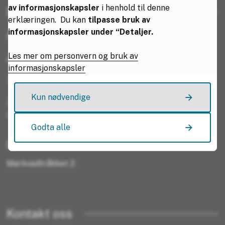
av informasjonskapsler
i henhold til denne
Resepsjonen
erklæringen. Du kan
tilpasse bruk av
informasjonskapsler under “Detaljer.
Rektor:
Geir Ludvig Næstby
Les mer om personvern og bruk av
e-post:
bodin-post@vgs.nfk.no
informasjonskapsler
Telefon: 75 65 10 00
Kun nødvendige
Åpningstid:
07.45-15:00
Godta alle
Besøksadresse:
Mørkvedtråkket 2
Kontakt oss