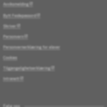
Avviksmelding
Bytt Feidepassord
Skriver
Personvern
Personvernerklæring for elever
Cookies
Tilgjengelighetserklæring
Intranett
Følg oss