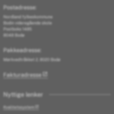
Postadresse:
Nordland fylkeskommune
Bodin videregående skole
Postboks 1485
8048 Bodø
Pakkeadresse:
Mørkvedtråkket 2, 8020 Bodø
Fakturadresse
Nyttige lenker
Kvalitetssystem