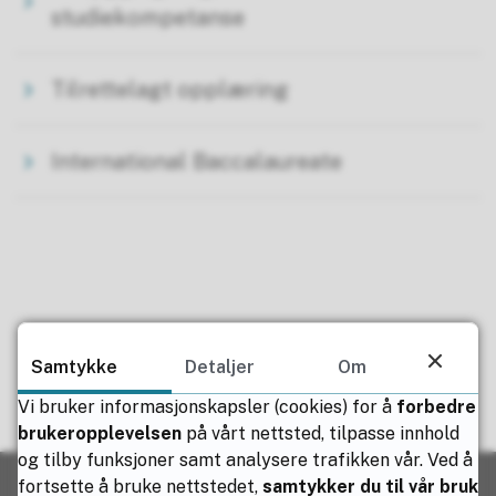
studiekompetanse
Tilrettelagt opplæring
International Baccalaureate
Fant du det du lette etter?
Samtykke
Detaljer
Om
Vi bruker informasjonskapsler (cookies) for å
forbedre
Ja
Nei
brukeropplevelsen
på vårt nettsted, tilpasse innhold
og tilby funksjoner samt analysere trafikken vår. Ved å
fortsette å bruke nettstedet,
samtykker du til vår bruk