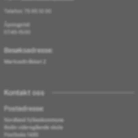
Telefon: 75 65 10 00
Åpningstid:
07.45-15:00
Besøksadresse:
Mørkvedtråkket 2
Kontakt oss
Postadresse:
Nordland fylkeskommune
Bodin videregående skole
Postboks 1485