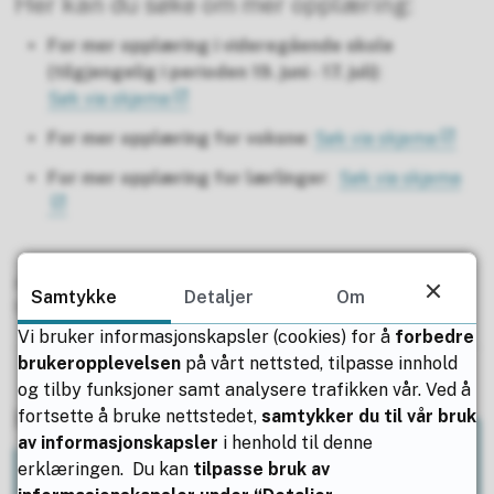
Her kan du søke om mer opplæring:
For mer opplæring i videregående skole
(tilgjengelig i perioden 19. juni - 17. juli)
:
Søk via skjema
For mer opplæring for voksne
:
Søk via skjema
For mer opplæring for lærlinger
:
Søk via skjema
Publisert av
Lars Erik Sand
Publisert
23.06.2025 13.12
Samtykke
Detaljer
Om
Sist endret
17.06.2026 14.43
Vi bruker informasjonskapsler (cookies) for å
forbedre
brukeropplevelsen
på vårt nettsted, tilpasse innhold
og tilby funksjoner samt analysere trafikken vår. Ved å
Har du spørsmål?
fortsette å bruke nettstedet,
samtykker du til vår bruk
av informasjonskapsler
i henhold til denne
erklæringen. Du kan
tilpasse bruk av
Utdanning og kompetanse