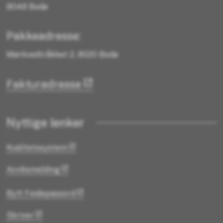
8048 Bodø
Pakkeadresse:
Mørkvedtråkket 2, 8020 Bodø
Fakturadresse
Nyttige lenker
Kvalitetssystem
Avviksmelding
Bytt Feidepassord
Skriver