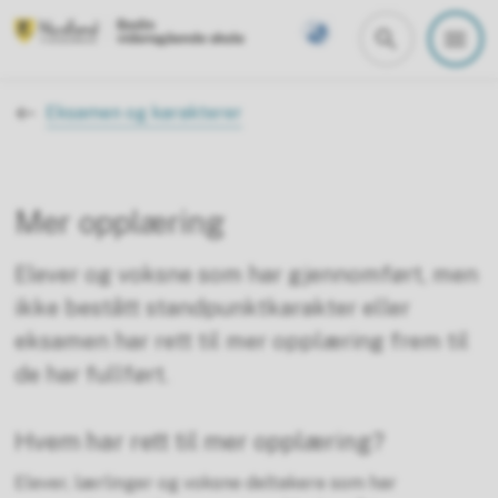
Bodin videregående skole
Du er her:
Eksamen og karakterer
Mer opplæring
Elever og voksne som har gjennomført, men
ikke bestått standpunktkarakter eller
eksamen har rett til mer opplæring frem til
de har fullført.
Hvem har rett til mer opplæring?
Elever, lærlinger og voksne deltakere som har