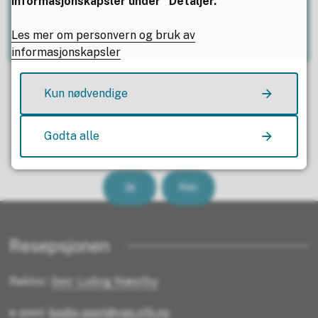
informasjonskapsler under “Detaljer.
E-post
utdanning@nfk.no
Les mer om personvern og bruk av
informasjonskapsler
Kun nødvendige
Godta alle
Fant du det du lette etter?
Ja
Nei
Resepsjonen
Rektor:
Geir Ludvig Næstby
e-post:
bodin-post@vgs.nfk.no