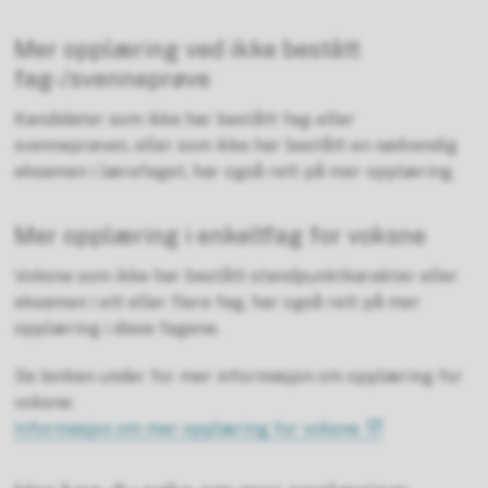
Mer opplæring ved ikke bestått
fag-/svenneprøve
Kandidater som ikke har bestått fag- eller
svenneprøven, eller som ikke har bestått en nødvendig
eksamen i lærefaget, har også rett på mer opplæring.
Mer opplæring i enkeltfag for voksne
Voksne som ikke har bestått standpunktkarakter eller
eksamen i ett eller flere fag, har også rett på mer
opplæring i disse fagene.
Se lenken under for mer informasjon om opplæring for
voksne:
Informasjon om mer opplæring for voksne