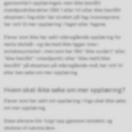
gjennomført opplæringen, men ikke bestått
standpunktkarakter (fått 1 eller IV) eller ikke bestått
eksamen i fag eller har strøket på fag-/svenneprøve,
har rett til mer opplæring i faget eller fagene.
Elever som ikke har søkt videregående opplæring for
neste skoleår – og dermed ikke ligger inne i
inntakssystemet – men som har fått “ikke vurdert” eller
“ikke bestått” i standpunkt, eller “ikke møtt/ikke
bestått” på eksamen på videregående nivå, har rett til
eller kan søke om mer opplæring.
Hvem skal ikke søke om mer opplæring?
Elever som har søkt om opplæring i Vigo skal ikke søke
om mer opplæring.
Disse elevene blir fulgt opp gjennom inntaket, og
skolene vil ivareta dem.