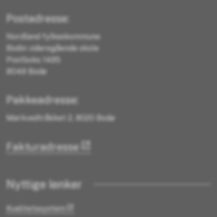
Postadresse:
Nordland fylkeskommune
Bodin videregående skole
Postboks 1485
8048 Bodø
Pakkeadresse:
Mørkvedtråkket 2, 8020 Bodø
Fakturadresse
Nyttige lenker
Kvalitetssystem