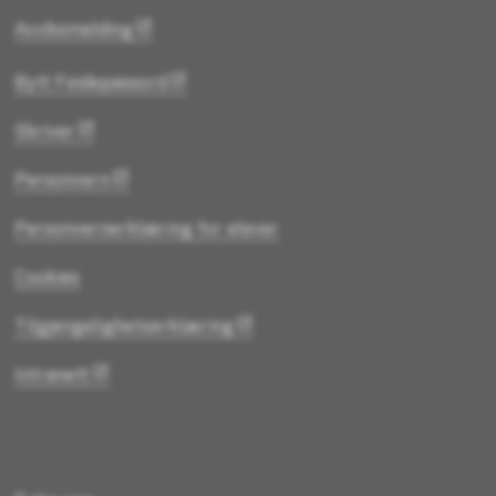
Avviksmelding
Bytt Feidepassord
Skriver
Personvern
Personvernerklæring for elever
Cookies
Tilgjengelighetserklæring
Intranett