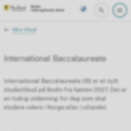
Bodin videregående skole
Du er her:
Våre tilbud
International Baccalaureate
International Baccalaureate (IB) er et nytt
studietilbud på Bodin fra høsten 2027. Det er
en toårig utdanning for deg som skal
studere videre i Norge eller i utlandet.