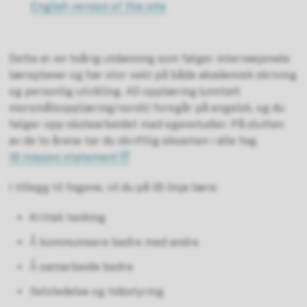
English version of this site
Dette er en toårig utdanning som følger internasjonale
læreplaner og har stor vekt på både akademisk skriving
og personlig utvikling. All opplæring (unntatt
morsmålsopplæring/norsk) foregår på engelsk, og du
følger opp skolearbeidet med egenstudier. På slutten
av de to årene tar du skriftlig eksamen i alle fag.
IB mission statement
I tillegg til fagene, vil du på IB-linja lære:
Kritisk tenking
Å kommunisere bedre med andre
Å samarbeide bedre
Selvledelse og tidsstyring