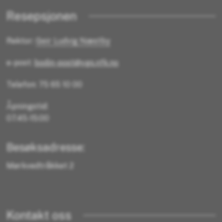
Resepsjonen
Rektor:
Geir Ludvig Næstby
e-post:
bodin-post@vgs.nfk.no
Telefon: 75 65 10 00
Åpningstid:
07.45-15:00
Besøksadresse:
Mørkvedtråkket 2
Kontakt oss