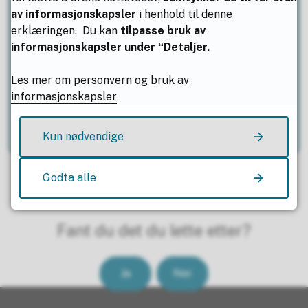
av informasjonskapsler
i henhold til denne
erklæringen. Du kan
tilpasse bruk av
E-post
mireng@nfk.no
informasjonskapsler under “Detaljer.
Telefon
75 65 05 22
Les mer om personvern og bruk av
Mobil
93 26 22 68
informasjonskapsler
IB-koordinator
Kun nødvendige
Godta alle
Fant du det du lette etter?
Ja
Nei