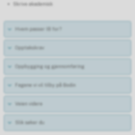
Skrive akademisk
Hvem passer IB for?
Opptakskrav
Oppbygging og gjennomføring
Fagene vi vil tilby på Bodin
Veien videre
Slik søker du