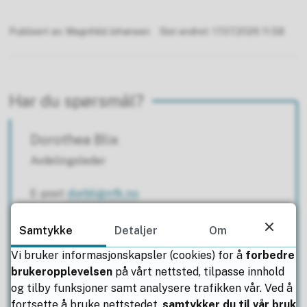
Publisert av
Magnhild Johansen
Sist endret
17.07.2026 11.58
Har du spørsmål?
Dorothea Blix
Avdelingsleder
E-post
dorbli@nfk.no
Mobil
95 24 52 14
Samtykke
Detaljer
Om
Vi bruker informasjonskapsler (cookies) for å
forbedre
brukeropplevelsen
på vårt nettsted, tilpasse innhold
Miriam Engelskjøn
og tilby funksjoner samt analysere trafikken vår. Ved å
fortsette å bruke nettstedet,
samtykker du til vår bruk
Rådgiver