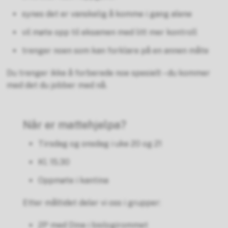
synes det er vanskelig å komme i gang alene
vil møte opp til eksamen med litt mer kontroll
trenger noen som kan forklare på en annen måte
Du trenger ikke å forberede noe spesielt – du kommer
med det du jobber med nå.
Når er mattehjelpa?
Tirsdag og onsdag i uke 20 og 21
Kl. 15.30
Oppmøte i kantina
Etter måltidet deler vi oss i grupper:
2P med Dina i biologirommet