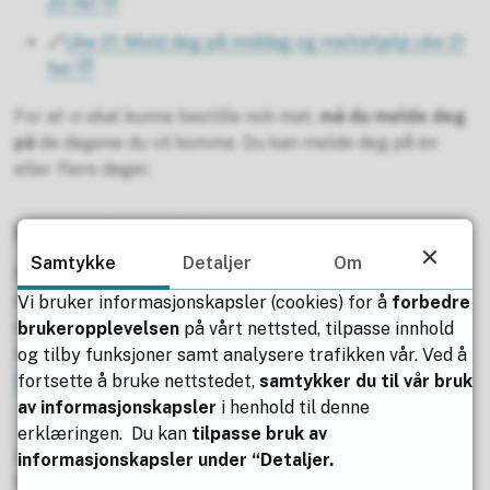
20 her
🔗
Uke 21: Meld deg på middag og mattehjelp uke 21
her
For at vi skal kunne bestille nok mat,
må du melde deg
på
de dagene du vil komme. Du kan melde deg på én
eller flere dager.
Mer om åpen skole
Samtykke
Detaljer
Om
Noen kaller det for SFO for VGS, vi kaller det for “Åpen
skole - et ettermiddagstilbud her på Bodin!” På Åpen
Vi bruker informasjonskapsler (cookies) for å
forbedre
skole kan du blant annet få gratis middag, henge med
brukeropplevelsen
på vårt nettsted, tilpasse innhold
venner og trene på styrkerommet!
Les mer om Åpen
og tilby funksjoner samt analysere trafikken vår. Ved å
skole-tilbudet vårt her.
fortsette å bruke nettstedet,
samtykker du til vår bruk
av informasjonskapsler
i henhold til denne
erklæringen. Du kan
tilpasse bruk av
Publisert av
Anja Almås Tangeraaas
informasjonskapsler under “Detaljer.
Sist endret
12.05.2026 13.47