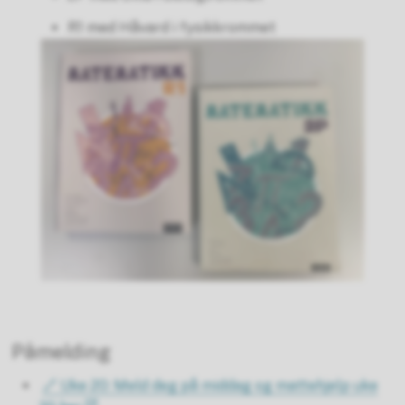
R1 med Håvard i fysikkrommet
Påmelding
🔗 Uke 20: Meld deg på middag og mattehjelp uke