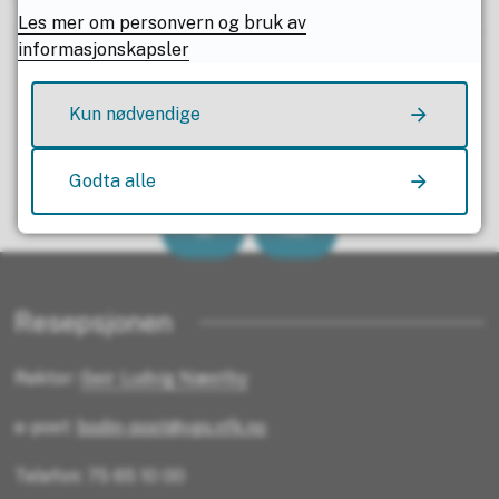
Les mer om personvern og bruk av
informasjonskapsler
Kun nødvendige
Fant du det du lette etter?
Godta alle
Ja
Nei
Resepsjonen
Rektor:
Geir Ludvig Næstby
e-post:
bodin-post@vgs.nfk.no
Telefon: 75 65 10 00