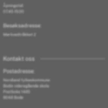
Åpningstid:
07.45-15:00
Besøksadresse:
Mørkvedtråkket 2
Kontakt oss
Postadresse:
Nordland fylkeskommune
Bodin videregående skole
Postboks 1485
8048 Bodø