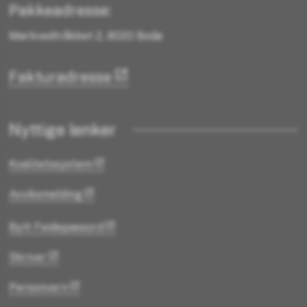
Pakkeadresse:
Mørkvedtråkket 2, 8020 Bodø
Fakturadresse
Nyttige lenker
Kvalitetssystem
Avviksmelding
Bytt Feidepassord
Skriver
Personvern