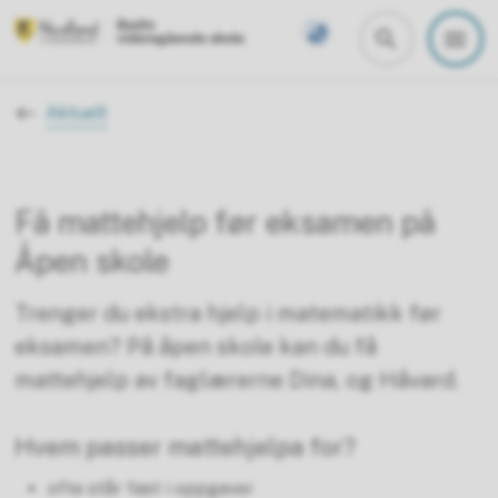
Bodin videregående skole
Du er her:
Aktuelt
Få mattehjelp før eksamen på
Åpen skole
Trenger du ekstra hjelp i matematikk før
eksamen? På åpen skole kan du få
mattehjelp av faglærerne Dina, og Håvard.
Hvem passer mattehjelpa for?
ofte står fast i oppgaver