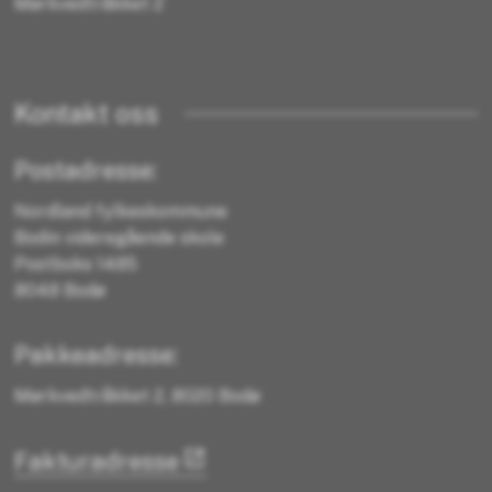
Mørkvedtråkket 2
Kontakt oss
Postadresse:
Nordland fylkeskommune
Bodin videregående skole
Postboks 1485
8048 Bodø
Pakkeadresse:
Mørkvedtråkket 2, 8020 Bodø
Fakturadresse