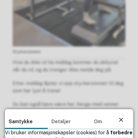
Styrkerommet
Hvis du ikke vil ha middag kommer du akkurat
når du vil, og du trenger ikke melde deg på.
Etter middag åpner vi opp styrkerommet til deg
som har lyst å trene!
Du kan også bare være her, henge med venner
eller arbeide med skolearbeid.
Samtykke
Detaljer
Om
Vi bruker informasjonskapsler (cookies) for å
forbedre