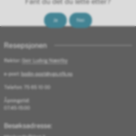
Fant du det du lette etter?
Ja
Nei
Resepsjonen
Rektor:
Geir Ludvig Næstby
e-post:
bodin-post@vgs.nfk.no
Telefon: 75 65 10 00
Åpningstid:
07.45-15:00
Besøksadresse: