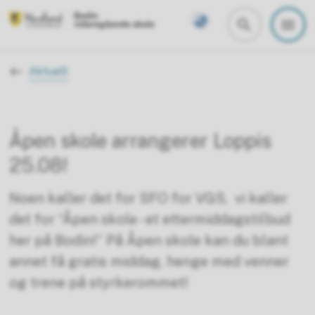
Bodin videregående skole
Du er her:
Aktuelt
Åpen skole arrangerer Loppis
25.08!
Noen kaller det for SFO for VGS, vi kaller
det for “Åpen skole - et ettermiddagstilbud
her på Bodin!” På Åpen skole kan du blant
annet få gratis middag, henge med venner
og trene på styrkerommet!