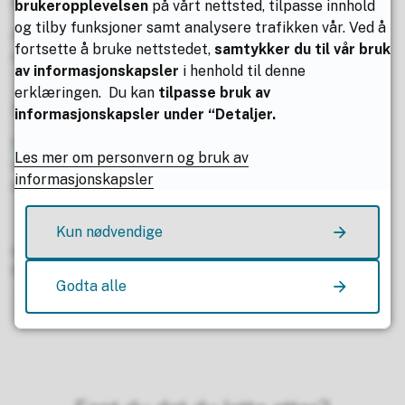
Da sees vi?
brukeropplevelsen
på vårt nettsted, tilpasse innhold
og tilby funksjoner samt analysere trafikken vår. Ved å
Alle våre elever er hjertelig velkommen, og ta gjerne
fortsette å bruke nettstedet,
samtykker du til vår bruk
med deg en venn eller hele klassen!
av informasjonskapsler
i henhold til denne
erklæringen. Du kan
tilpasse bruk av
Spørsmål om åpen skole?
informasjonskapsler under “Detaljer.
Her finner du mer informasjon om åpen skol
e, og
Les mer om personvern og bruk av
nederst finner du kontaktinformasjon til Anne-Line og
informasjonskapsler
Maya!
Kun nødvendige
Publisert av
Anja Almås Tangeraaas
Sist endret
06.01.2026 09.49
Godta alle