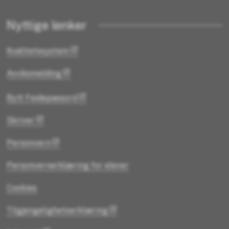
Nyttige lenker
Kvalitetssystem
Avviksmelding
Bytt Feidepassord
Skriver
Personvern
Personvernerklæring for elever
Cookies
Tilgjengelighetserklæring