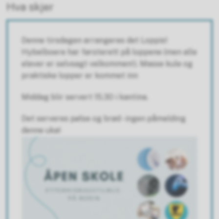
Hva skjer
Denne tirsdagen arrangeres det Loppis!
Hybelboere har førsterett på loppene (men alle
elever er selvsagt velkommen!). Masse kule og
praktiske lopper er kommet inn
Middag blir servert 15.30 i kantina.
Det serveres pølse og brød - ingen påmelding
denne uka!